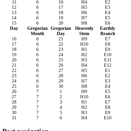
11
6
16
H4
E2
12
6
17
H5
E3
13
6
18
H6
E4
14
6
19
H7
E5
15
6
20
H8
E6
Day
Gregorian
Gregorian
Heavenly
Earthly
Month
Day
Stem
Branch
16
6
21
H9
E7
17
6
22
H10
E8
18
6
23
H1
E9
19
6
24
H2
E10
20
6
25
H3
E11
21
6
26
H4
E12
22
6
27
H5
E1
23
6
28
H6
E2
24
6
29
H7
E3
25
6
30
H8
E4
26
7
1
H9
E5
27
7
2
H10
E6
28
7
3
H1
E7
29
7
4
H2
E8
30
7
5
H3
E9
31
7
6
H4
E10