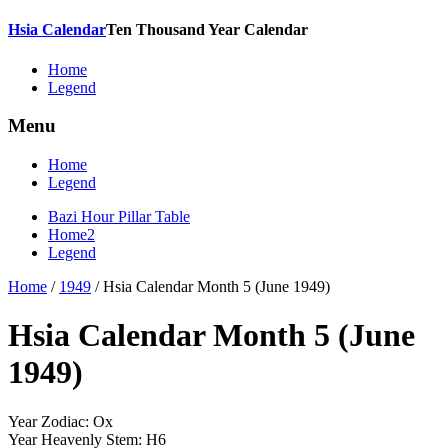
Hsia Calendar
Ten Thousand Year Calendar
Home
Legend
Menu
Home
Legend
Bazi Hour Pillar Table
Home2
Legend
Home
/
1949
/
Hsia Calendar Month 5 (June 1949)
Hsia Calendar Month 5 (June
1949)
Year Zodiac: Ox
Year Heavenly Stem: H6