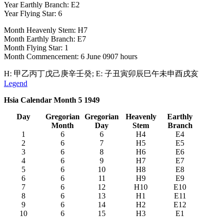
Year Earthly Branch: E2
Year Flying Star: 6
Month Heavenly Stem: H7
Month Earthly Branch: E7
Month Flying Star: 1
Month Commencement: 6 June 0907 hours
H: 甲乙丙丁戊己庚辛壬癸; E: 子丑寅卯辰巳午未申酉戌亥
Legend
Hsia Calendar Month 5 1949
Day
Gregorian
Gregorian
Heavenly
Earthly
Month
Day
Stem
Branch
1
6
6
H4
E4
2
6
7
H5
E5
3
6
8
H6
E6
4
6
9
H7
E7
5
6
10
H8
E8
6
6
11
H9
E9
7
6
12
H10
E10
8
6
13
H1
E11
9
6
14
H2
E12
10
6
15
H3
E1