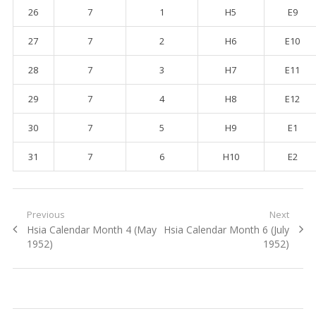
26
7
1
H5
E9
27
7
2
H6
E10
28
7
3
H7
E11
29
7
4
H8
E12
30
7
5
H9
E1
31
7
6
H10
E2
Post navigation
Previous
Next
Previous post:
Hsia Calendar Month 4 (May
Next post:
Hsia Calendar Month 6 (July
1952)
1952)