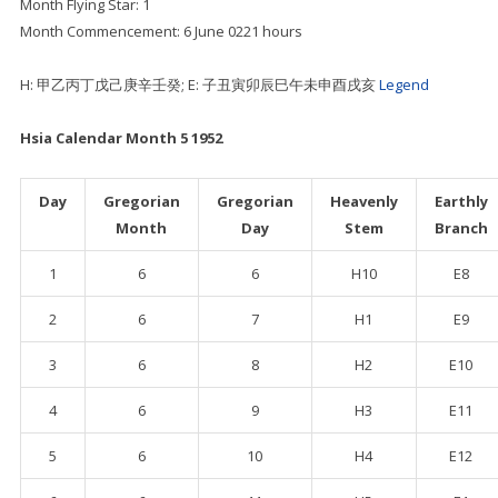
Month Flying Star: 1
Month Commencement: 6 June 0221 hours
H: 甲乙丙丁戊己庚辛壬癸; E: 子丑寅卯辰巳午未申酉戌亥
Legend
Hsia Calendar Month 5 1952
Day
Gregorian
Gregorian
Heavenly
Earthly
Month
Day
Stem
Branch
1
6
6
H10
E8
2
6
7
H1
E9
3
6
8
H2
E10
4
6
9
H3
E11
5
6
10
H4
E12