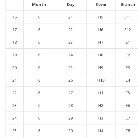
Month
Day
Stem
Branch
16
6
21
H5
E11
17
6
22
H6
E12
18
6
23
H7
E1
19
6
24
H8
E2
20
6
25
H9
E3
21
6
26
H10
E4
22
6
27
H1
E5
23
6
28
H2
E6
24
6
29
H3
E7
25
6
30
H4
E8