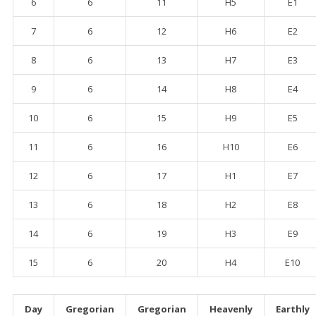
6
6
11
H5
E1
7
6
12
H6
E2
8
6
13
H7
E3
9
6
14
H8
E4
10
6
15
H9
E5
11
6
16
H10
E6
12
6
17
H1
E7
13
6
18
H2
E8
14
6
19
H3
E9
15
6
20
H4
E10
Day
Gregorian
Gregorian
Heavenly
Earthly