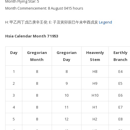
Month Flying Star: 5
Month Commencement: 8 August 0415 hours
H: 甲乙丙丁戊己庚辛壬癸; E: 子丑寅卯辰巳午未申酉戌亥
Legend
Hsia Calendar Month 7 1953
Day
Gregorian
Gregorian
Heavenly
Earthly
Month
Day
Stem
Branch
1
8
8
H8
E4
2
8
9
H9
E5
3
8
10
H10
E6
4
8
11
H1
E7
5
8
12
H2
E8