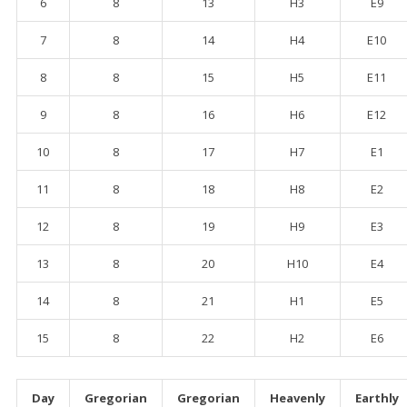
6
8
13
H3
E9
7
8
14
H4
E10
8
8
15
H5
E11
9
8
16
H6
E12
10
8
17
H7
E1
11
8
18
H8
E2
12
8
19
H9
E3
13
8
20
H10
E4
14
8
21
H1
E5
15
8
22
H2
E6
Day
Gregorian
Gregorian
Heavenly
Earthly