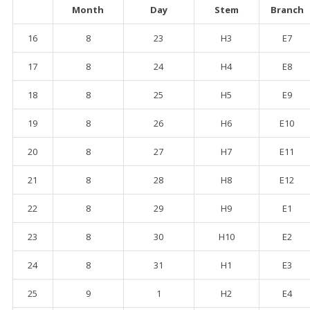
Month
Day
Stem
Branch
16
8
23
H3
E7
17
8
24
H4
E8
18
8
25
H5
E9
19
8
26
H6
E10
20
8
27
H7
E11
21
8
28
H8
E12
22
8
29
H9
E1
23
8
30
H10
E2
24
8
31
H1
E3
25
9
1
H2
E4