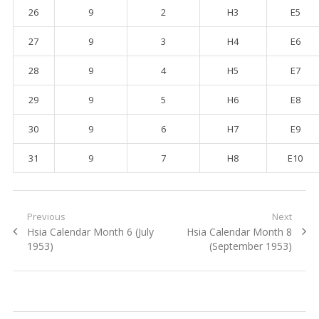
26
9
2
H3
E5
27
9
3
H4
E6
28
9
4
H5
E7
29
9
5
H6
E8
30
9
6
H7
E9
31
9
7
H8
E10
Post navigation
Previous
Next
Previous post:
Hsia Calendar Month 6 (July
Next post:
Hsia Calendar Month 8
1953)
(September 1953)