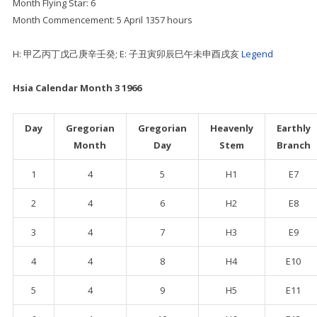
Month Flying Star: 6
Month Commencement: 5 April 1357 hours
H: 甲乙丙丁戊己庚辛壬癸; E: 子丑寅卯辰巳午未申酉戌亥
Legend
Hsia Calendar Month 3 1966
Day
Gregorian
Gregorian
Heavenly
Earthly
Month
Day
Stem
Branch
1
4
5
H1
E7
2
4
6
H2
E8
3
4
7
H3
E9
4
4
8
H4
E10
5
4
9
H5
E11