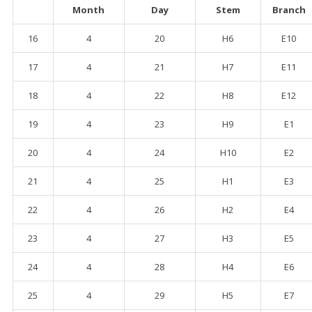
Month
Day
Stem
Branch
16
4
20
H6
E10
17
4
21
H7
E11
18
4
22
H8
E12
19
4
23
H9
E1
20
4
24
H10
E2
21
4
25
H1
E3
22
4
26
H2
E4
23
4
27
H3
E5
24
4
28
H4
E6
25
4
29
H5
E7