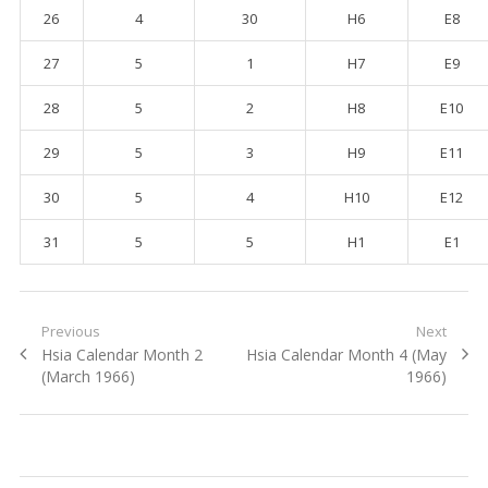
26
4
30
H6
E8
27
5
1
H7
E9
28
5
2
H8
E10
29
5
3
H9
E11
30
5
4
H10
E12
31
5
5
H1
E1
Post navigation
Previous
Next
Previous post:
Hsia Calendar Month 2
Next post:
Hsia Calendar Month 4 (May
(March 1966)
1966)