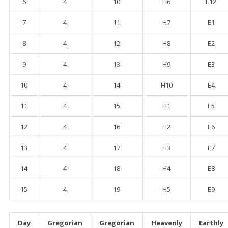
6
4
10
H6
E12
7
4
11
H7
E1
8
4
12
H8
E2
9
4
13
H9
E3
10
4
14
H10
E4
11
4
15
H1
E5
12
4
16
H2
E6
13
4
17
H3
E7
14
4
18
H4
E8
15
4
19
H5
E9
Day
Gregorian
Gregorian
Heavenly
Earthly