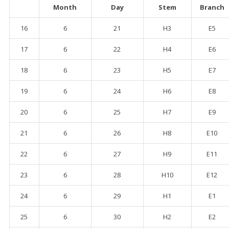
Month
Day
Stem
Branch
16
6
21
H3
E5
17
6
22
H4
E6
18
6
23
H5
E7
19
6
24
H6
E8
20
6
25
H7
E9
21
6
26
H8
E10
22
6
27
H9
E11
23
6
28
H10
E12
24
6
29
H1
E1
25
6
30
H2
E2