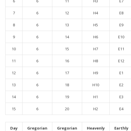
6
6
11
H3
E7
7
6
12
H4
E8
8
6
13
H5
E9
9
6
14
H6
E10
10
6
15
H7
E11
11
6
16
H8
E12
12
6
17
H9
E1
13
6
18
H10
E2
14
6
19
H1
E3
15
6
20
H2
E4
Day
Gregorian
Gregorian
Heavenly
Earthly