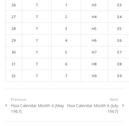
26
7
1
H3
E3
27
7
2
H4
E4
28
7
3
H5
E5
29
7
4
H6
E6
30
7
5
H7
E7
31
7
6
H8
E8
32
7
7
H9
E9
Post navigation
Previous
Next
Previous post:
Hsia Calendar Month 4 (May
Next post:
Hsia Calendar Month 6 (July
1967)
1967)