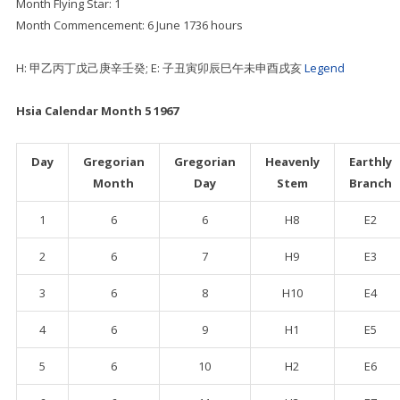
Month Flying Star: 1
Month Commencement: 6 June 1736 hours
H: 甲乙丙丁戊己庚辛壬癸; E: 子丑寅卯辰巳午未申酉戌亥
Legend
Hsia Calendar Month 5 1967
Day
Gregorian
Gregorian
Heavenly
Earthly
Month
Day
Stem
Branch
1
6
6
H8
E2
2
6
7
H9
E3
3
6
8
H10
E4
4
6
9
H1
E5
5
6
10
H2
E6