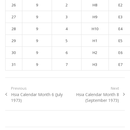
26
9
2
H8
E2
27
9
3
H9
E3
28
9
4
H10
E4
29
9
5
H1
E5
30
9
6
H2
E6
31
9
7
H3
E7
Post navigation
Previous
Next
Previous post:
Hsia Calendar Month 6 (July
Next post:
Hsia Calendar Month 8
1973)
(September 1973)