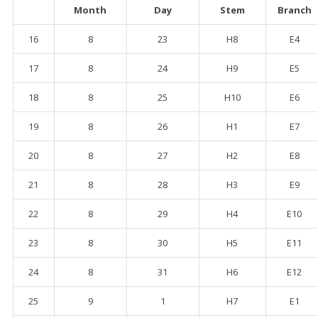
Month
Day
Stem
Branch
16
8
23
H8
E4
17
8
24
H9
E5
18
8
25
H10
E6
19
8
26
H1
E7
20
8
27
H2
E8
21
8
28
H3
E9
22
8
29
H4
E10
23
8
30
H5
E11
24
8
31
H6
E12
25
9
1
H7
E1