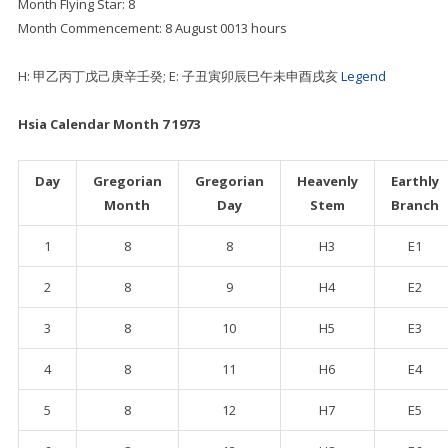
Month Flying Star: 8
Month Commencement: 8 August 0013 hours
H: 甲乙丙丁戊己庚辛壬癸; E: 子丑寅卯辰巳午未申酉戌亥
Legend
Hsia Calendar Month 7 1973
Day
Gregorian
Gregorian
Heavenly
Earthly
Month
Day
Stem
Branch
1
8
8
H3
E1
2
8
9
H4
E2
3
8
10
H5
E3
4
8
11
H6
E4
5
8
12
H7
E5