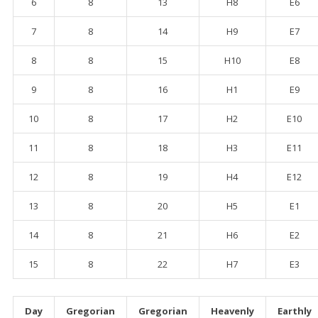
6
8
13
H8
E6
7
8
14
H9
E7
8
8
15
H10
E8
9
8
16
H1
E9
10
8
17
H2
E10
11
8
18
H3
E11
12
8
19
H4
E12
13
8
20
H5
E1
14
8
21
H6
E2
15
8
22
H7
E3
Day
Gregorian
Gregorian
Heavenly
Earthly