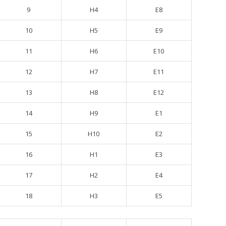
9
H4
E8
10
H5
E9
11
H6
E10
12
H7
E11
13
H8
E12
14
H9
E1
15
H10
E2
16
H1
E3
17
H2
E4
18
H3
E5