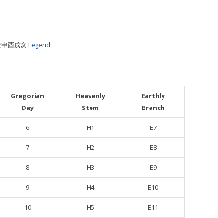
午未申酉戌亥
Legend
Gregorian
Heavenly
Earthly
Day
Stem
Branch
6
H1
E7
7
H2
E8
8
H3
E9
9
H4
E10
10
H5
E11