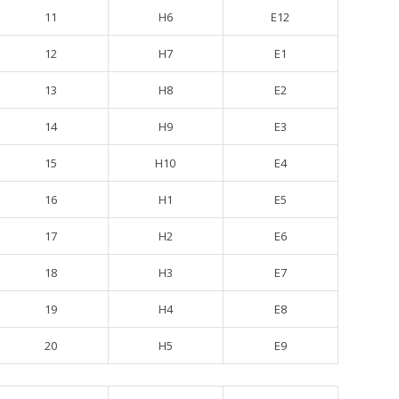
11
H6
E12
12
H7
E1
13
H8
E2
14
H9
E3
15
H10
E4
16
H1
E5
17
H2
E6
18
H3
E7
19
H4
E8
20
H5
E9