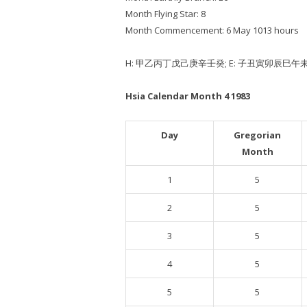
Month Flying Star: 8
Month Commencement: 6 May 1013 hours
H: 甲乙丙丁戊己庚辛壬癸; E: 子丑寅卯辰巳
Hsia Calendar Month 4 1983
Day
Gregorian
Month
1
5
2
5
3
5
4
5
5
5