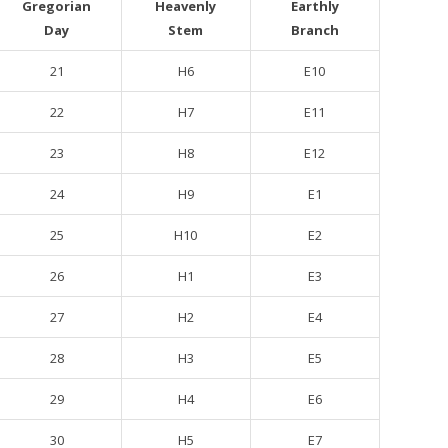
Gregorian
Heavenly
Earthly
Day
Stem
Branch
21
H6
E10
22
H7
E11
23
H8
E12
24
H9
E1
25
H10
E2
26
H1
E3
27
H2
E4
28
H3
E5
29
H4
E6
30
H5
E7