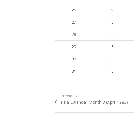
26
5
27
6
28
6
29
6
30
6
31
6
Post navigation
Previous
Previous post:
Hsia Calendar Month 3 (April 1983)