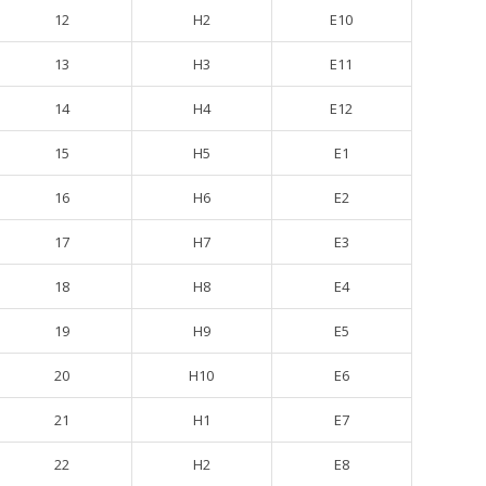
12
H2
E10
13
H3
E11
14
H4
E12
15
H5
E1
16
H6
E2
17
H7
E3
18
H8
E4
19
H9
E5
20
H10
E6
21
H1
E7
22
H2
E8