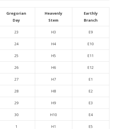
Gregorian
Heavenly
Earthly
Day
Stem
Branch
23
H3
E9
24
H4
E10
25
H5
E11
26
H6
E12
27
H7
E1
28
H8
E2
29
H9
E3
30
H10
E4
1
H1
E5