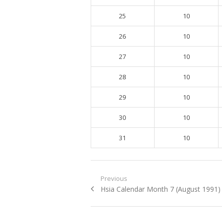
25
10
26
10
27
10
28
10
29
10
30
10
31
10
Post navigation
Previous
Previous post:
Hsia Calendar Month 7 (August 1991)