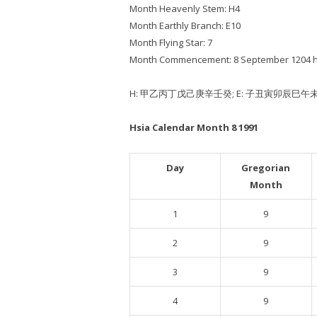
Month Heavenly Stem: H4
Month Earthly Branch: E10
Month Flying Star: 7
Month Commencement: 8 September 1204 
H: 甲乙丙丁戊己庚辛壬癸; E: 子丑寅卯辰巳
Hsia Calendar Month 8 1991
Day
Gregorian
Month
1
9
2
9
3
9
4
9