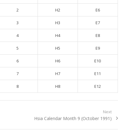
2
H2
E6
3
H3
E7
4
H4
E8
5
H5
E9
6
H6
E10
7
H7
E11
8
H8
E12
Next
Next post:
Hsia Calendar Month 9 (October 1991)