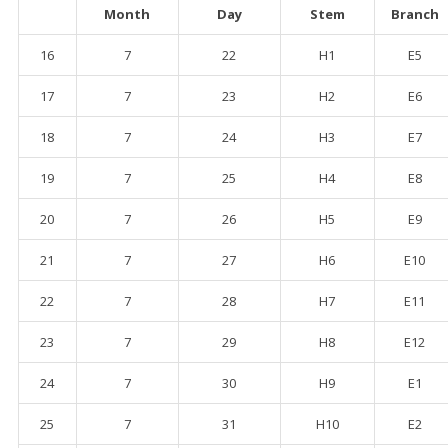
Month
Day
Stem
Branch
16
7
22
H1
E5
17
7
23
H2
E6
18
7
24
H3
E7
19
7
25
H4
E8
20
7
26
H5
E9
21
7
27
H6
E10
22
7
28
H7
E11
23
7
29
H8
E12
24
7
30
H9
E1
25
7
31
H10
E2