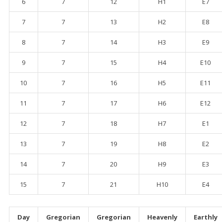
6
7
12
H1
E7
7
7
13
H2
E8
8
7
14
H3
E9
9
7
15
H4
E10
10
7
16
H5
E11
11
7
17
H6
E12
12
7
18
H7
E1
13
7
19
H8
E2
14
7
20
H9
E3
15
7
21
H10
E4
Day
Gregorian
Gregorian
Heavenly
Earthly