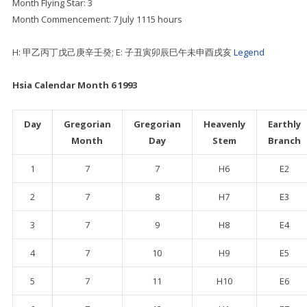
Month Flying Star: 3
Month Commencement: 7 July 1115 hours
H: 甲乙丙丁戊己庚辛壬癸; E: 子丑寅卯辰巳午未申酉戌亥
Legend
Hsia Calendar Month 6 1993
Day
Gregorian
Gregorian
Heavenly
Earthly
Month
Day
Stem
Branch
1
7
7
H6
E2
2
7
8
H7
E3
3
7
9
H8
E4
4
7
10
H9
E5
5
7
11
H10
E6