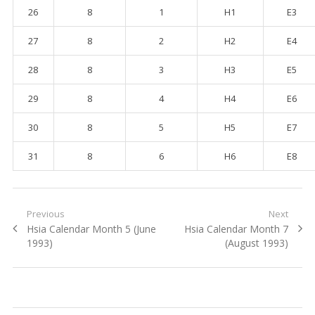
26
8
1
H1
E3
27
8
2
H2
E4
28
8
3
H3
E5
29
8
4
H4
E6
30
8
5
H5
E7
31
8
6
H6
E8
Post navigation
Previous
Next
Previous post:
Hsia Calendar Month 5 (June
Next post:
Hsia Calendar Month 7
1993)
(August 1993)