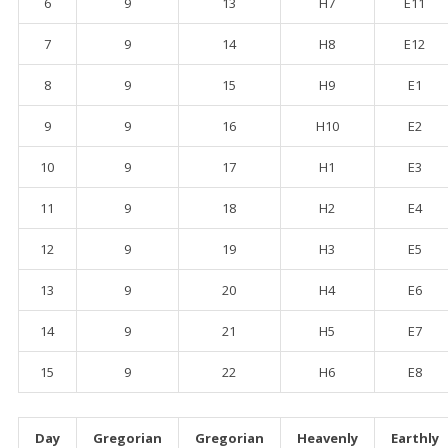
6
9
13
H7
E11
7
9
14
H8
E12
8
9
15
H9
E1
9
9
16
H10
E2
10
9
17
H1
E3
11
9
18
H2
E4
12
9
19
H3
E5
13
9
20
H4
E6
14
9
21
H5
E7
15
9
22
H6
E8
Day
Gregorian
Gregorian
Heavenly
Earthly