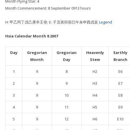
Month Flying Star: 4
Month Commencement: 8 September 0913 hours
H: 甲乙丙丁戊己庚辛壬癸; E: 子丑寅卯辰巳午未申酉戌亥
Legend
Hsia Calendar Month 8 2007
Day
Gregorian
Gregorian
Heavenly
Earthly
Month
Day
Stem
Branch
1
9
8
H2
E6
2
9
9
H3
E7
3
9
10
H4
E8
4
9
11
H5
E9
5
9
12
H6
E10