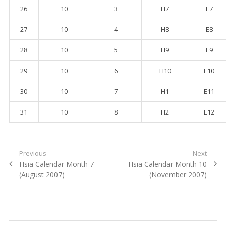
26
10
3
H7
E7
27
10
4
H8
E8
28
10
5
H9
E9
29
10
6
H10
E10
30
10
7
H1
E11
31
10
8
H2
E12
Post navigation
Previous
Next
Previous post:
Hsia Calendar Month 7
Next post:
Hsia Calendar Month 10
(August 2007)
(November 2007)