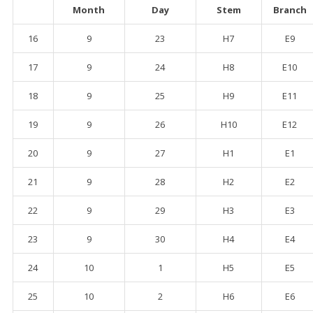
Month
Day
Stem
Branch
16
9
23
H7
E9
17
9
24
H8
E10
18
9
25
H9
E11
19
9
26
H10
E12
20
9
27
H1
E1
21
9
28
H2
E2
22
9
29
H3
E3
23
9
30
H4
E4
24
10
1
H5
E5
25
10
2
H6
E6