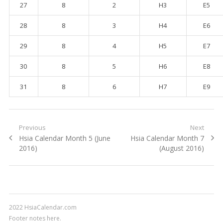
27
8
2
H3
E5
28
8
3
H4
E6
29
8
4
H5
E7
30
8
5
H6
E8
31
8
6
H7
E9
Post navigation
Previous
Next
Previous post:
Hsia Calendar Month 5 (June
Next post:
Hsia Calendar Month 7
2016)
(August 2016)
2022 HsiaCalendar.com
Footer notes here.