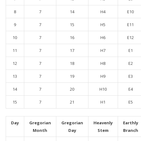
8
7
14
H4
E10
9
7
15
H5
E11
10
7
16
H6
E12
11
7
17
H7
E1
12
7
18
H8
E2
13
7
19
H9
E3
14
7
20
H10
E4
15
7
21
H1
E5
Day
Gregorian
Gregorian
Heavenly
Earthly
Month
Day
Stem
Branch