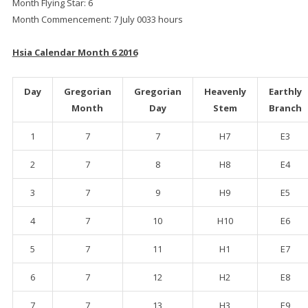
Month Flying Star: 6
Month Commencement: 7 July 0033 hours
Hsia Calendar Month 6 2016
Day
Gregorian
Gregorian
Heavenly
Earthly
Month
Day
Stem
Branch
1
7
7
H7
E3
2
7
8
H8
E4
3
7
9
H9
E5
4
7
10
H10
E6
5
7
11
H1
E7
6
7
12
H2
E8
7
7
13
H3
E9