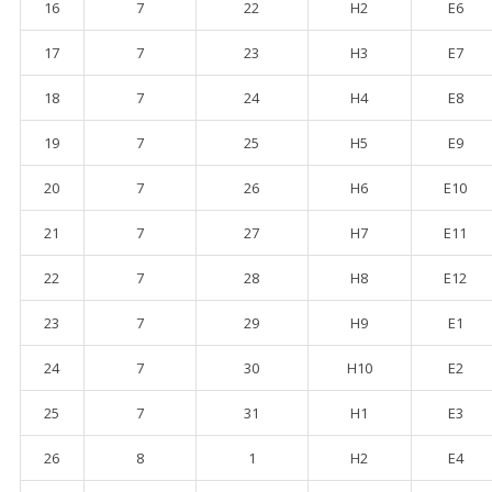
16
7
22
H2
E6
17
7
23
H3
E7
18
7
24
H4
E8
19
7
25
H5
E9
20
7
26
H6
E10
21
7
27
H7
E11
22
7
28
H8
E12
23
7
29
H9
E1
24
7
30
H10
E2
25
7
31
H1
E3
26
8
1
H2
E4