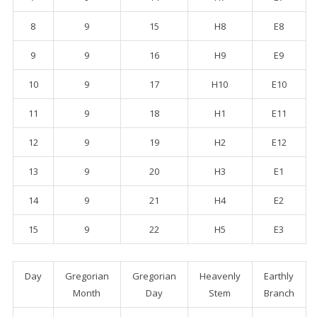
8
9
15
H8
E8
9
9
16
H9
E9
10
9
17
H10
E10
11
9
18
H1
E11
12
9
19
H2
E12
13
9
20
H3
E1
14
9
21
H4
E2
15
9
22
H5
E3
Day
Gregorian
Gregorian
Heavenly
Earthly
Month
Day
Stem
Branch