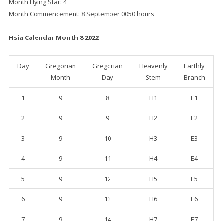
Month Flying Star: 4
Month Commencement: 8 September 0050 hours
Hsia Calendar Month 8 2022
Day
Gregorian
Gregorian
Heavenly
Earthly
Month
Day
Stem
Branch
1
9
8
H1
E1
2
9
9
H2
E2
3
9
10
H3
E3
4
9
11
H4
E4
5
9
12
H5
E5
6
9
13
H6
E6
7
9
14
H7
E7