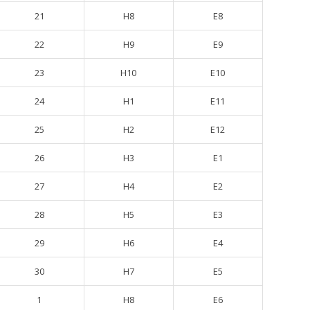
21
H8
E8
22
H9
E9
23
H10
E10
24
H1
E11
25
H2
E12
26
H3
E1
27
H4
E2
28
H5
E3
29
H6
E4
30
H7
E5
1
H8
E6