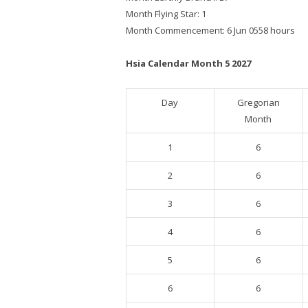
Month Flying Star: 1
Month Commencement: 6 Jun 0558 hours
Hsia Calendar Month 5 2027
Day
Gregorian
Month
1
6
2
6
3
6
4
6
5
6
6
6