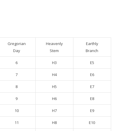
Gregorian
Heavenly
Earthly
Day
Stem
Branch
6
H3
E5
7
H4
E6
8
H5
E7
9
H6
E8
10
H7
E9
11
H8
E10