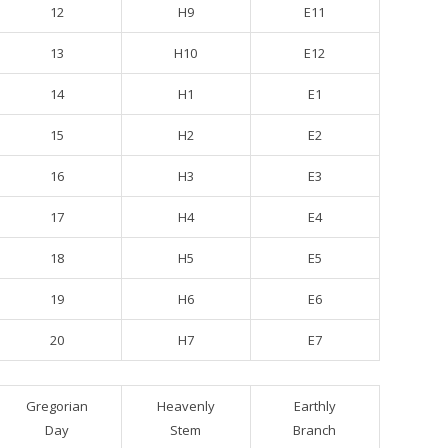
12
H9
E11
13
H10
E12
14
H1
E1
15
H2
E2
16
H3
E3
17
H4
E4
18
H5
E5
19
H6
E6
20
H7
E7
Gregorian
Heavenly
Earthly
Day
Stem
Branch