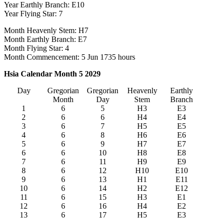
Year Earthly Branch: E10
Year Flying Star: 7
Month Heavenly Stem: H7
Month Earthly Branch: E7
Month Flying Star: 4
Month Commencement: 5 Jun 1735 hours
Hsia Calendar Month 5 2029
Day
Gregorian
Gregorian
Heavenly
Earthly
Month
Day
Stem
Branch
1
6
5
H3
E3
2
6
6
H4
E4
3
6
7
H5
E5
4
6
8
H6
E6
5
6
9
H7
E7
6
6
10
H8
E8
7
6
11
H9
E9
8
6
12
H10
E10
9
6
13
H1
E11
10
6
14
H2
E12
11
6
15
H3
E1
12
6
16
H4
E2
13
6
17
H5
E3