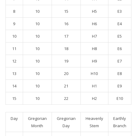
8
10
15
H5
E3
9
10
16
H6
E4
10
10
17
H7
E5
11
10
18
H8
E6
12
10
19
H9
E7
13
10
20
H10
E8
14
10
21
H1
E9
15
10
22
H2
E10
Day
Gregorian
Gregorian
Heavenly
Earthly
Month
Day
Stem
Branch