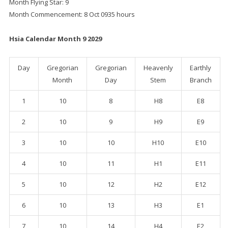
Month Flying Star: 9
Month Commencement: 8 Oct 0935 hours
Hsia Calendar Month 9 2029
Day
Gregorian
Gregorian
Heavenly
Earthly
Month
Day
Stem
Branch
1
10
8
H8
E8
2
10
9
H9
E9
3
10
10
H10
E10
4
10
11
H1
E11
5
10
12
H2
E12
6
10
13
H3
E1
7
10
14
H4
E2